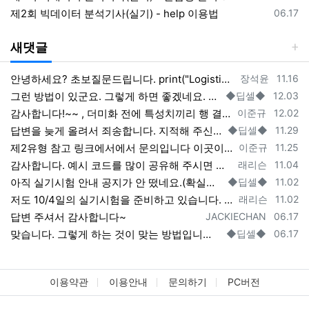
등록일
제2회 빅데이터 분석기사(실기) - help 이용법
06.17
새댓글
등록자
등록일
안녕하세요? 초보질문드립니다. print("Logistic Classifier", "'s ROC AUC is ", roc_auc_score(…
장석윤
11.16
등록자
등록일
그런 방법이 있군요. 그렇게 하면 좋겠네요. 해보시면 아시겠지만 상관관계가 크지 않아서 결과에는 크게 영향을 미치지 않는 것 같습니다. 코릴…
◆딥셀◆
12.03
등록자
등록일
감사합니다!~~ , 더미화 전에 특성치끼리 행 결합하여서 더미 후 다시 분리하면 소팅과정이 필요없긴하더라고요
이준규
12.02
등록자
등록일
답변을 늦게 올려서 죄송합니다. 지적해 주신 내용이 맞습니다. 제가 좀 빼먹었네요. 정확하게 할려면 소팅을 한 번 해주면 될 것 같은데(trai…
◆딥셀◆
11.29
등록자
등록일
제2유형 참고 링크에서에서 문의입니다 이곳이 조금더 최신글이라 여기 답글에 적으니 양해부탁드립니다. 원핫인코딩 (더미화) 후 train …
이준규
11.25
등록자
등록일
감사합니다. 예시 코드를 많이 공유해 주시면 도움이 많이 될 것 같습니다. 복된 나날이 되시길 기원합니다.
래리슨
11.04
등록자
등록일
아직 실기시험 안내 공지가 안 떴네요.(확실한 것은 안내 공지를 보고 판단해야 할 것 같습니다.) 지난 시험 공지를 우선 참고 하시는 것도 좋…
◆딥셀◆
11.02
등록자
등록일
저도 10/4일의 실기시험을 준비하고 있습니다. 많은 도움이 기대합니다. 초보자라 어떻게 기여를 할지 막막하기는 합니다만, 최선을 다하여…
래리슨
11.02
등록자
등록일
답변 주셔서 감사합니다~
JACKIECHAN
06.17
등록자
등록일
맞습니다. 그렇게 하는 것이 맞는 방법입니다. 그런데 그렇게 해도 결과적으로 성능향상이 별로 없는 것 같습니다. 그리고 짧은 시험 시간에 쉽게…
◆딥셀◆
06.17
이용약관
이용안내
문의하기
PC버전