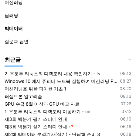
머신러닝
딥러닝
빅데이터
질문과 답변
최근글
등록일
2. 우분투 리눅스의 디렉토리 내용 확인하기 - ls
09.13
등록일
Windows 10 에서 쥬피터 노트북 실행하여 머신러닝 Python 코딩하기
08.27
등록일
머신러닝을 위한 파이썬 기초 1
08.20
등록일
퍼셉트론 알고리즘
08.13
등록일
GPU 수급 8월 예상과 GPU 비교 자료
07.26
등록일
1. 우분투 리눅스의 디렉토리 이동하기 - cd
07.12
등록일
제3회 빅분기 필기 스터디 안내
06.19
댓글
등록일
제3회 빅분기 실기 스터디 안내
06.19
7
등록일
제2회 빅데이터 분석기사(실기) - 단답형 준비 3
06.18