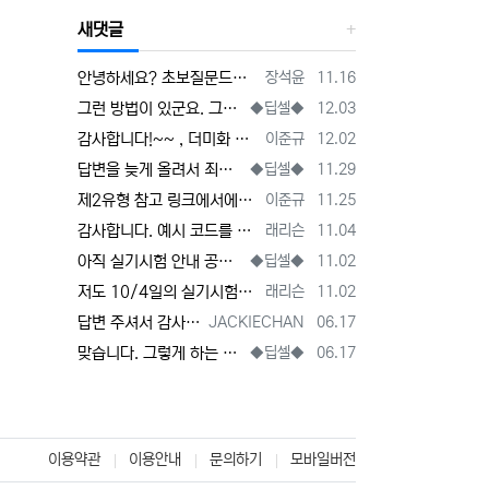
새댓글
등록자
등록일
안녕하세요? 초보질문드립니다. print("Logistic Classifier", "'s ROC AUC is ", roc_auc_score(…
장석윤
11.16
등록자
등록일
그런 방법이 있군요. 그렇게 하면 좋겠네요. 해보시면 아시겠지만 상관관계가 크지 않아서 결과에는 크게 영향을 미치지 않는 것 같습니다. 코릴…
◆딥셀◆
12.03
등록자
등록일
감사합니다!~~ , 더미화 전에 특성치끼리 행 결합하여서 더미 후 다시 분리하면 소팅과정이 필요없긴하더라고요
이준규
12.02
등록자
등록일
답변을 늦게 올려서 죄송합니다. 지적해 주신 내용이 맞습니다. 제가 좀 빼먹었네요. 정확하게 할려면 소팅을 한 번 해주면 될 것 같은데(trai…
◆딥셀◆
11.29
등록자
등록일
제2유형 참고 링크에서에서 문의입니다 이곳이 조금더 최신글이라 여기 답글에 적으니 양해부탁드립니다. 원핫인코딩 (더미화) 후 train …
이준규
11.25
등록자
등록일
감사합니다. 예시 코드를 많이 공유해 주시면 도움이 많이 될 것 같습니다. 복된 나날이 되시길 기원합니다.
래리슨
11.04
등록자
등록일
아직 실기시험 안내 공지가 안 떴네요.(확실한 것은 안내 공지를 보고 판단해야 할 것 같습니다.) 지난 시험 공지를 우선 참고 하시는 것도 좋…
◆딥셀◆
11.02
등록자
등록일
저도 10/4일의 실기시험을 준비하고 있습니다. 많은 도움이 기대합니다. 초보자라 어떻게 기여를 할지 막막하기는 합니다만, 최선을 다하여…
래리슨
11.02
등록자
등록일
답변 주셔서 감사합니다~
JACKIECHAN
06.17
등록자
등록일
맞습니다. 그렇게 하는 것이 맞는 방법입니다. 그런데 그렇게 해도 결과적으로 성능향상이 별로 없는 것 같습니다. 그리고 짧은 시험 시간에 쉽게…
◆딥셀◆
06.17
이용약관
이용안내
문의하기
모바일버전