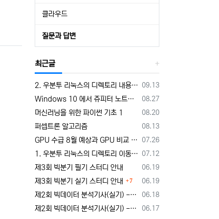
클라우드
질문과 답변
최근글
등록일
2. 우분투 리눅스의 디렉토리 내용 확인하기 - ls
09.13
등록일
Windows 10 에서 쥬피터 노트북 실행하여 머신러닝 Python 코딩하기
08.27
등록일
머신러닝을 위한 파이썬 기초 1
08.20
등록일
퍼셉트론 알고리즘
08.13
등록일
GPU 수급 8월 예상과 GPU 비교 자료
07.26
등록일
1. 우분투 리눅스의 디렉토리 이동하기 - cd
07.12
등록일
제3회 빅분기 필기 스터디 안내
06.19
댓글
등록일
제3회 빅분기 실기 스터디 안내
06.19
7
등록일
제2회 빅데이터 분석기사(실기) - 단답형 준비 3
06.18
등록일
제2회 빅데이터 분석기사(실기) - help 이용법
06.17