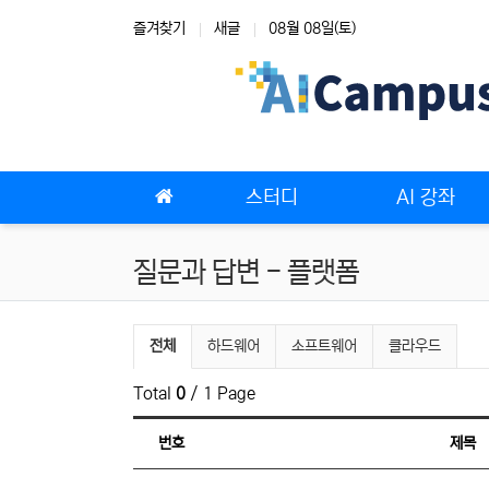
상단 네비
즐겨찾기
새글
08월 08일(토)
메인 메뉴
스터디
AI 강좌
질문과 답변 - 플랫폼
질문과 답변 - 플랫폼 분류 목록
전체
하드웨어
소프트웨어
클라우드
Total
0
/ 1 Page
번호
제목