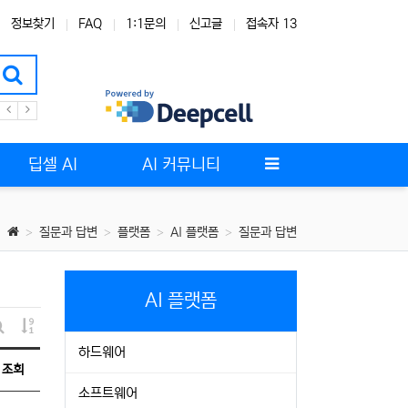
정보찾기
FAQ
1:1문의
신고글
접속자 13
딥셀 AI
AI 커뮤니티
질문과 답변
플랫폼
AI 플랫폼
질문과 답변
AI 플랫폼
게시물 정렬
게시판 검색
하드웨어
조회
소프트웨어