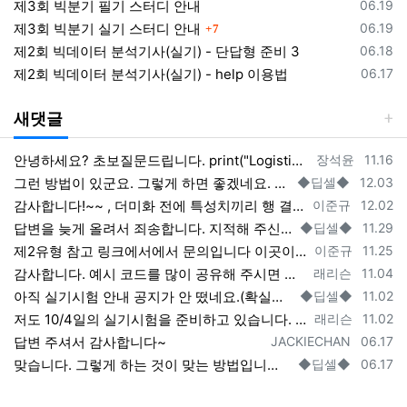
등록일
제3회 빅분기 필기 스터디 안내
06.19
댓글
등록일
제3회 빅분기 실기 스터디 안내
06.19
7
등록일
제2회 빅데이터 분석기사(실기) - 단답형 준비 3
06.18
등록일
제2회 빅데이터 분석기사(실기) - help 이용법
06.17
새댓글
등록자
등록일
안녕하세요? 초보질문드립니다. print("Logistic Classifier", "'s ROC AUC is ", roc_auc_score(…
장석윤
11.16
등록자
등록일
그런 방법이 있군요. 그렇게 하면 좋겠네요. 해보시면 아시겠지만 상관관계가 크지 않아서 결과에는 크게 영향을 미치지 않는 것 같습니다. 코릴…
◆딥셀◆
12.03
등록자
등록일
감사합니다!~~ , 더미화 전에 특성치끼리 행 결합하여서 더미 후 다시 분리하면 소팅과정이 필요없긴하더라고요
이준규
12.02
등록자
등록일
답변을 늦게 올려서 죄송합니다. 지적해 주신 내용이 맞습니다. 제가 좀 빼먹었네요. 정확하게 할려면 소팅을 한 번 해주면 될 것 같은데(trai…
◆딥셀◆
11.29
등록자
등록일
제2유형 참고 링크에서에서 문의입니다 이곳이 조금더 최신글이라 여기 답글에 적으니 양해부탁드립니다. 원핫인코딩 (더미화) 후 train …
이준규
11.25
등록자
등록일
감사합니다. 예시 코드를 많이 공유해 주시면 도움이 많이 될 것 같습니다. 복된 나날이 되시길 기원합니다.
래리슨
11.04
등록자
등록일
아직 실기시험 안내 공지가 안 떴네요.(확실한 것은 안내 공지를 보고 판단해야 할 것 같습니다.) 지난 시험 공지를 우선 참고 하시는 것도 좋…
◆딥셀◆
11.02
등록자
등록일
저도 10/4일의 실기시험을 준비하고 있습니다. 많은 도움이 기대합니다. 초보자라 어떻게 기여를 할지 막막하기는 합니다만, 최선을 다하여…
래리슨
11.02
등록자
등록일
답변 주셔서 감사합니다~
JACKIECHAN
06.17
등록자
등록일
맞습니다. 그렇게 하는 것이 맞는 방법입니다. 그런데 그렇게 해도 결과적으로 성능향상이 별로 없는 것 같습니다. 그리고 짧은 시험 시간에 쉽게…
◆딥셀◆
06.17