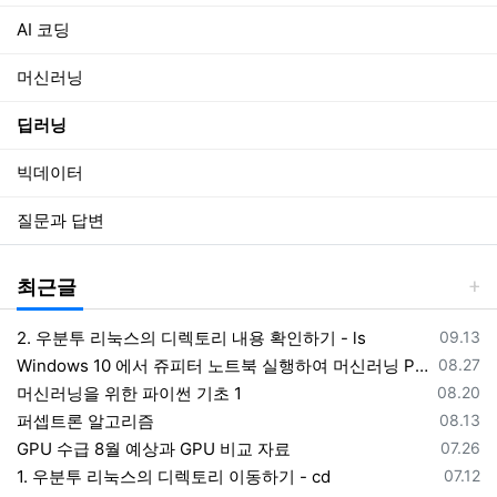
AI 코딩
머신러닝
딥러닝
빅데이터
질문과 답변
최근글
등록일
2. 우분투 리눅스의 디렉토리 내용 확인하기 - ls
09.13
등록일
Windows 10 에서 쥬피터 노트북 실행하여 머신러닝 Python 코딩하기
08.27
등록일
머신러닝을 위한 파이썬 기초 1
08.20
등록일
퍼셉트론 알고리즘
08.13
등록일
GPU 수급 8월 예상과 GPU 비교 자료
07.26
등록일
1. 우분투 리눅스의 디렉토리 이동하기 - cd
07.12