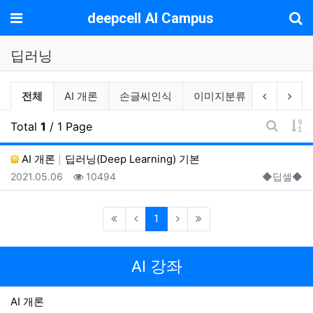
기
메뉴
deepcell AI Campus
딥러닝
딥러닝 분류 목록
이전 분류
다음
전체
AI 개론
손글씨인식
이미지분류
자연어처
게
Total
1
/ 1 Page
게시판 
AI 개론
딥러닝(Deep Learning) 기본
등록일
조회
등록자
2021.05.06
10494
◆딥셀◆
(current)
1
AI 강좌
AI 개론