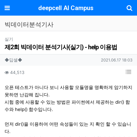
기
메뉴
deepcell AI Campus
빅데이터분석기사
분류
실기
제2회 빅데이터 분석기사(실기) - help 이용법
작성자 정보
작성
작성일
◆딥셀◆
2021.06.17 18:03
컨텐츠 정보
목
조회
44,513
본문
오픈 테스트가 아니다 보니 사용할 모듈명을 명확하게 암기하지
못하면 난감해 집니다.
시험 중에 사용할 수 있는 방법은 파이썬에서 제공하는 dir() 함
수와 help() 함수입니다.
먼저 dir()을 이용하여 어떤 속성들이 있는 지 확인 할 수 있습니
다.