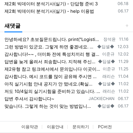
등록일
제2회 빅데이터 분석기사(실기) - 단답형 준비 3
06.18
등록일
제2회 빅데이터 분석기사(실기) - help 이용법
06.17
새댓글
등록자
등록일
안녕하세요? 초보질문드립니다. print("Logistic Classifier", "'s ROC AUC is ", roc_auc_score(…
장석윤
11.16
등록자
등록일
그런 방법이 있군요. 그렇게 하면 좋겠네요. 해보시면 아시겠지만 상관관계가 크지 않아서 결과에는 크게 영향을 미치지 않는 것 같습니다. 코릴…
◆딥셀◆
12.03
등록자
등록일
감사합니다!~~ , 더미화 전에 특성치끼리 행 결합하여서 더미 후 다시 분리하면 소팅과정이 필요없긴하더라고요
이준규
12.02
등록자
등록일
답변을 늦게 올려서 죄송합니다. 지적해 주신 내용이 맞습니다. 제가 좀 빼먹었네요. 정확하게 할려면 소팅을 한 번 해주면 될 것 같은데(trai…
◆딥셀◆
11.29
등록자
등록일
제2유형 참고 링크에서에서 문의입니다 이곳이 조금더 최신글이라 여기 답글에 적으니 양해부탁드립니다. 원핫인코딩 (더미화) 후 train …
이준규
11.25
등록자
등록일
감사합니다. 예시 코드를 많이 공유해 주시면 도움이 많이 될 것 같습니다. 복된 나날이 되시길 기원합니다.
래리슨
11.04
등록자
등록일
아직 실기시험 안내 공지가 안 떴네요.(확실한 것은 안내 공지를 보고 판단해야 할 것 같습니다.) 지난 시험 공지를 우선 참고 하시는 것도 좋…
◆딥셀◆
11.02
등록자
등록일
저도 10/4일의 실기시험을 준비하고 있습니다. 많은 도움이 기대합니다. 초보자라 어떻게 기여를 할지 막막하기는 합니다만, 최선을 다하여…
래리슨
11.02
등록자
등록일
답변 주셔서 감사합니다~
JACKIECHAN
06.17
등록자
등록일
맞습니다. 그렇게 하는 것이 맞는 방법입니다. 그런데 그렇게 해도 결과적으로 성능향상이 별로 없는 것 같습니다. 그리고 짧은 시험 시간에 쉽게…
◆딥셀◆
06.17
이용약관
이용안내
문의하기
PC버전