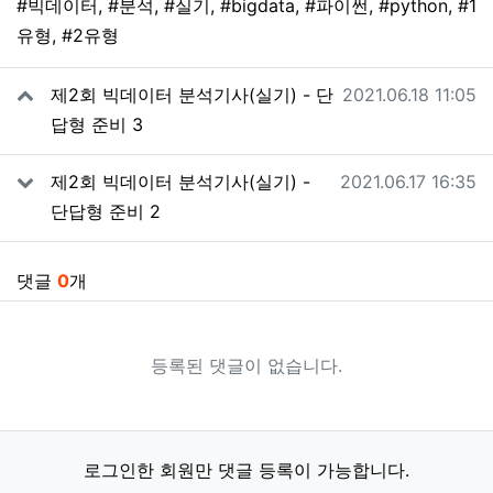
태그
#빅데이터
,
#분석
,
#실기
,
#bigdata
,
#파이썬
,
#python
,
#1
유형
,
#2유형
관련자료
작성일
제2회 빅데이터 분석기사(실기) - 단
2021.06.18 11:05
답형 준비 3
작성일
제2회 빅데이터 분석기사(실기) -
2021.06.17 16:35
단답형 준비 2
댓글
0
개
등록된 댓글이 없습니다.
로그인한 회원만 댓글 등록이 가능합니다.