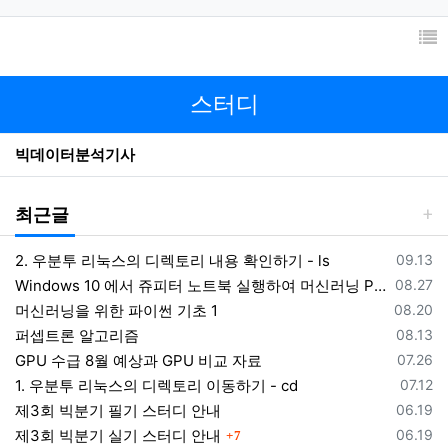
스터디
빅데이터분석기사
최근글
등록일
2. 우분투 리눅스의 디렉토리 내용 확인하기 - ls
09.13
등록일
Windows 10 에서 쥬피터 노트북 실행하여 머신러닝 Python 코딩하기
08.27
등록일
머신러닝을 위한 파이썬 기초 1
08.20
등록일
퍼셉트론 알고리즘
08.13
등록일
GPU 수급 8월 예상과 GPU 비교 자료
07.26
등록일
1. 우분투 리눅스의 디렉토리 이동하기 - cd
07.12
등록일
제3회 빅분기 필기 스터디 안내
06.19
댓글
등록일
제3회 빅분기 실기 스터디 안내
06.19
7